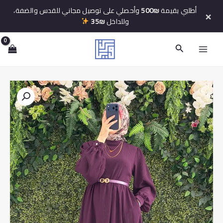
خطي
أطلبي بقيمة
500₪
وأحصلي على توصيل مجاني للقدس والضفة،
×
لى
وللداخل
35₪
لمحتوى
البحث