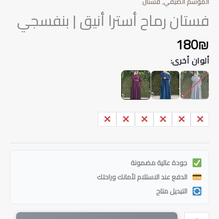
الموسم الصيفي
,
فستان
فستان رماح أسترا أنيق | بنفسجي
180
₪
ألوان أخرى:
48
46
44
42
40
38
جودة عالية مضمونة
الدفع عند الاستلام لأمانك وراحتك
التبديل متاح
كمية