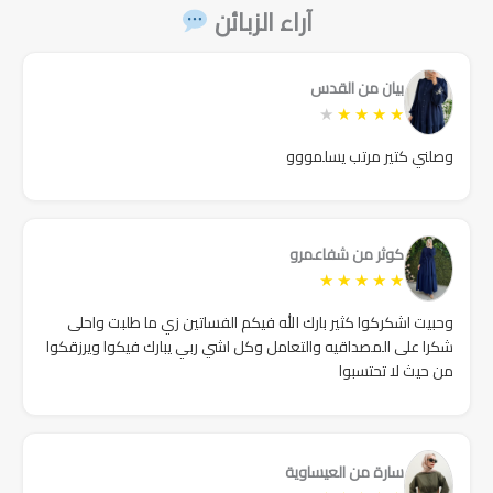
آراء الزبائن
بيان من القدس
★
★
★
★
★
وصلني كتير مرتب يسلمووو
كوثر من شفاعمرو
★
★
★
★
★
وحبيت اشكركوا كثير بارك الله فيكم الفساتين زي ما طلبت واحلى
شكرا على المصداقيه والتعامل وكل اشي ربي يبارك فيكوا ويرزقكوا
من حيث لا تحتسبوا
سارة من العيساوية