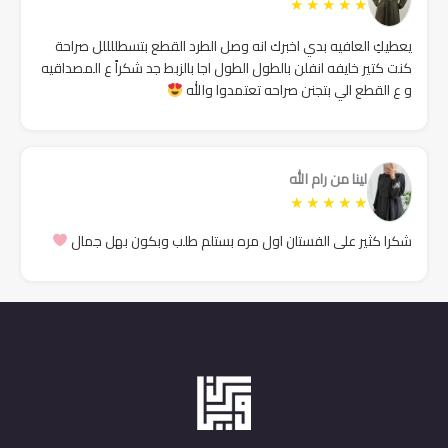
★
★
★
★
★
يعطيكِ العافيه بدي اخبرك انه وصل الطرد القطع بتسطللللل صراحة
كنت كتير خايفه انفلن بالطول الطول اجا بالزبط جد شكراً ع المصداقيه
و ع القطع الي بتجنن صراحه تعتمدوا والله
لينا من رام الله
★
★
★
★
★
شكرا كثير على الفستان اول مره بستلم طلب وبكون بهل جمال