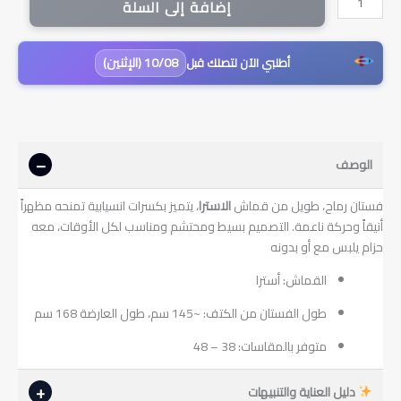
إضافة إلى السلة
فستان
رماح
أسترا
10/08 (الإثنين)
أطلبي الآن لتصلك قبل
أنيق
|
بنفسجي
الوصف
فستان رماح، طويل من قماش
الاسترا
، يتميز بكسرات انسيابية تمنحه مظهراً
أنيقاً وحركة ناعمة. التصميم بسيط ومحتشم ومناسب لكل الأوقات، معه
حزام يلبس مع أو بدونه
القماش: أسترا
طول الفستان من الكتف: ~145 سم، طول العارضة 168 سم
متوفر بالمقاسات: 38 – 48
دليل العناية والتنبيهات