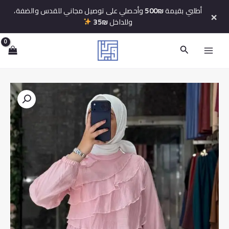
خطي
أطلبي بقيمة
500₪
وأحصلي على توصيل مجاني للقدس والضفة،
×
لى
وللداخل
35₪
لمحتوى
البحث