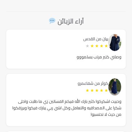
189₪.
240₪.
90₪.
240₪.
149₪.
180₪.
آراء الزبائن
بيان من القدس
★
★
★
★
★
وصلني كتير مرتب يسلمووو
كوثر من شفاعمرو
★
★
★
★
★
وحبيت اشكركوا كثير بارك الله فيكم الفساتين زي ما طلبت واحلى
شكرا على المصداقيه والتعامل وكل اشي ربي يبارك فيكوا ويرزقكوا
من حيث لا تحتسبوا