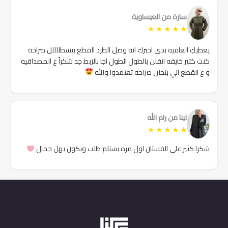
سارة من العيساوية
★
★
★
★
★
يعطيكِ العافيه بدي اخبرك انه وصل الطرد القطع بتسطللللل صراحة
كنت كتير خايفه انفلن بالطول الطول اجا بالزبط جد شكراً ع المصداقيه
و ع القطع الي بتجنن صراحه تعتمدوا والله
لينا من رام الله
★
★
★
★
★
شكرا كثير على الفستان اول مره بستلم طلب وبكون بهل جمال