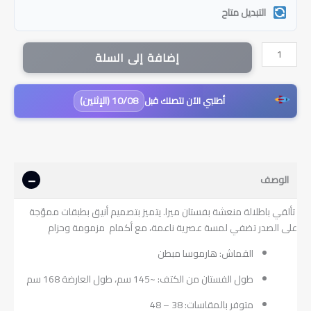
التبديل متاح
كمية
إضافة إلى السلة
فستان
ميرا
بألوان
10/08 (الإثنين)
أطلبي الآن لتصلك قبل
منعشة
مبطن
|
وردي
الوصف
تألقي باطلالة منعشة بفستان ميرا. يتميز بتصميم أنيق بطبقات مموّجة
على الصدر تضفي لمسة عصرية ناعمة، مع أكمام مزمومة وحزام
القماش: هارموسا مبطن
طول الفستان من الكتف: ~145 سم، طول العارضة 168 سم
متوفر بالمقاسات: 38 – 48