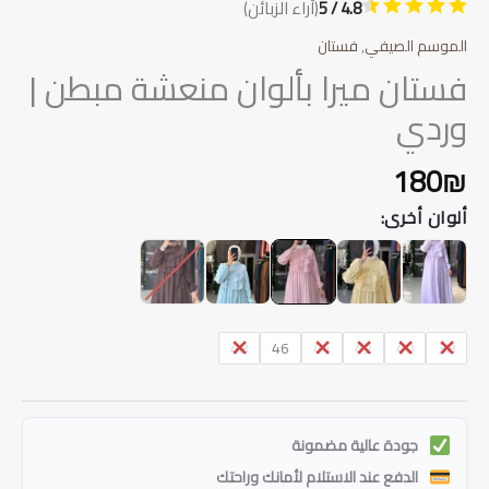
4.8 / 5
(آراء الزبائن)
الموسم الصيفي
,
فستان
فستان ميرا بألوان منعشة مبطن |
وردي
180
₪
ألوان أخرى:
48
46
44
42
40
38
جودة عالية مضمونة
الدفع عند الاستلام لأمانك وراحتك