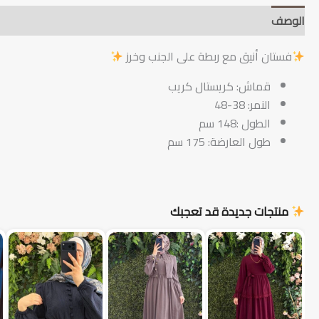
الوصف
دليل العناية والتنبيهات
جدول المقاسات
وق
فستان أنيق مع ربطة على الجنب وخرز
قماش: كريستال كريب
النمر: 38-48
الطول :148 سم
طول العارضة: 175 سم
منتجات جديدة قد تعجبك