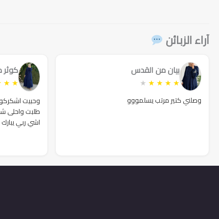
هو:
هو:
هو:
هو:
هو:
هو:
159₪.
180₪.
169₪.
200₪.
99₪.
280₪.
آراء الزبائن
بيان من القدس
كوثر 
★
★
★
★
★
★
★
★
وصلني كتير مرتب يسلمووو
وحبيت اشكركوا ك
طلبت واحلى شك
اشي ربي يبارك 