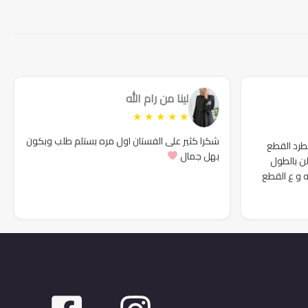
هو:
هو:
200₪.
220₪.
لينا من رام الله
★
★
★
★
★
شكرا كثير على الفستان اول مره بستلم طلب وبكون
لطرد القطع
بهل جمال
لن بالطول
ه و ع القطع