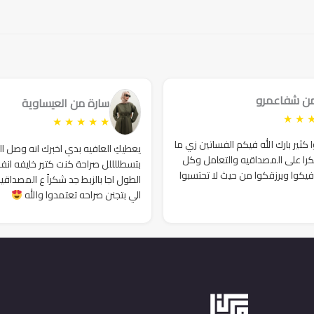
هو:
هو:
هو:
هو:
90₪.
240₪.
90₪.
250₪.
من شفاعمرو
سارة من العيساوية
★
★
★
★
★
★
★
ثير بارك الله فيكم الفساتين زي ما
يعطيكِ العافيه بدي اخبرك انه وصل ا
را على المصداقيه والتعامل وكل
بتسطللللل صراحة كنت كتير خايفه انف
فيكوا ويرزقكوا من حيث لا تحتسبوا
الطول اجا بالزبط جد شكراً ع المصداقي
الي بتجنن صراحه تعتمدوا والله