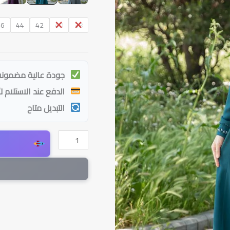
46
44
42
40
38
جودة عالية مضمونة
الدفع عند الاستلام ل
التبديل متاح
كمية
فستان
أنيق
مع
ربطة
على
الجنب
وخرز