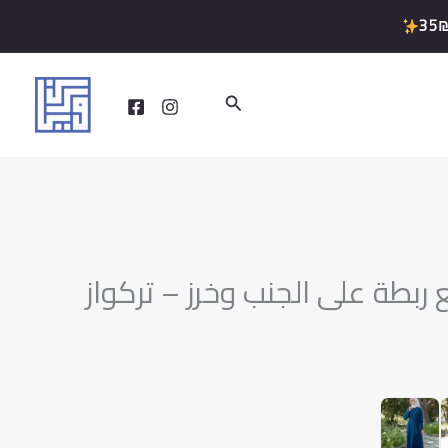
35
البحث
ربطة على الجنب وخرز – تركواز