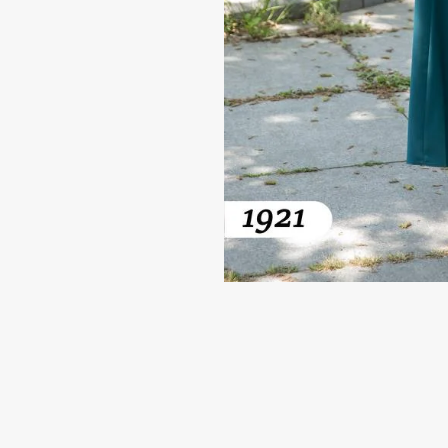
-
تركواز