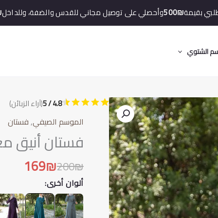
لبي بقيمة
500₪
وأحصلي على توصيل مجاني للقدس والضفة، وللداخل
₪
م الشتوي
4.8 / 5
(آراء الزبائن)
الموسم الصيفي
,
فستان
فستان أنيق مع 
169
₪
200
₪
ألوان أخرى: