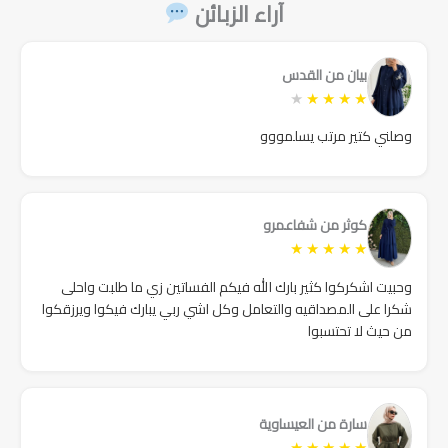
آراء الزبائن
بيان من القدس
★
★
★
★
★
وصلني كتير مرتب يسلمووو
كوثر من شفاعمرو
★
★
★
★
★
وحبيت اشكركوا كثير بارك الله فيكم الفساتين زي ما طلبت واحلى
شكرا على المصداقيه والتعامل وكل اشي ربي يبارك فيكوا ويرزقكوا
من حيث لا تحتسبوا
سارة من العيساوية
★
★
★
★
★