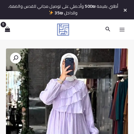
خطي
أطلبي بقيمة
500₪
وأحصلي على توصيل مجاني للقدس والضفة،
×
لى
وللداخل
35₪
لمحتوى
البحث