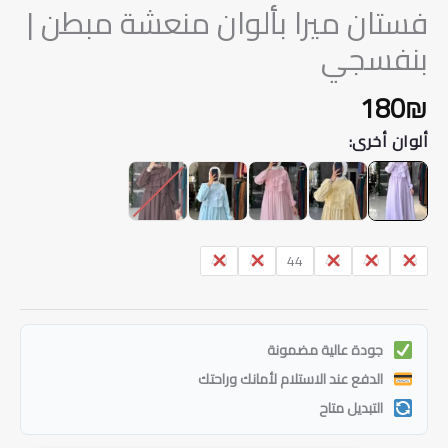
فستان ميرا بألوان منعشة مبطن |
بنفسجي
180
₪
ألوان أخرى:
48
46
44
42
40
38
جودة عالية مضمونة
الدفع عند الاستلام لأمانك وراحتك
التبديل متاح