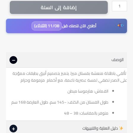
كمية
إضافة إلى السلة
فستان
ميرا
بألوان
11/08 (الثلاثاء)
أطلبي الآن لتصلك قبل
منعشة
مبطن
|
بنفسجي
الوصف
تألقي باطلالة منعشة بفستان ميرا. يتميز بتصميم أنيق بطبقات مموّجة
على الصدر تضفي لمسة عصرية ناعمة، مع أكمام مزمومة وحزام
القماش: هارموسا مبطن
طول الفستان من الكتف: ~145 سم، طول العارضة 168 سم
متوفر بالمقاسات: 38 – 48
دليل العناية والتنبيهات