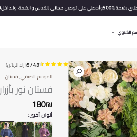
لبي بقيمة
500₪
وأحصلي على توصيل مجاني للقدس والضفة، وللداخل
₪
م الشتوي
4.8 / 5
(آراء الزبائن)
الموسم الصيفي
,
فستان
فستان نور بأزر
180
₪
ألوان أخرى: