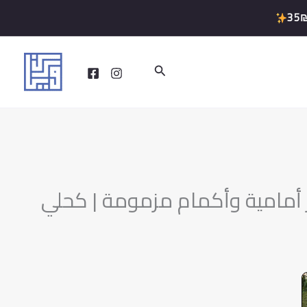
35
البحث
ار أمامية وأكمام مزمومة | كحلي