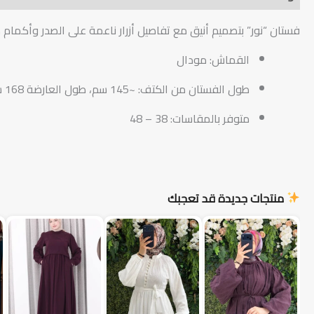
فستان “نور” بتصميم أنيق مع تفاصيل أزرار ناعمة على الصدر وأكما
القماش: مودال
طول الفستان من الكتف: ~145 سم، طول العارضة 168 سم
متوفر بالمقاسات: 38 – 48
منتجات جديدة قد تعجبك