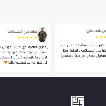
189₪.
240₪.
200₪.
220₪.
199₪.
240₪.
من شفاعمرو
سارة من العيساوية
★
★
★
★
★
★
★
ثير بارك الله فيكم الفساتين زي ما
يعطيكِ العافيه بدي اخبرك انه وصل ا
را على المصداقيه والتعامل وكل
بتسطللللل صراحة كنت كتير خايفه انف
فيكوا ويرزقكوا من حيث لا تحتسبوا
الطول اجا بالزبط جد شكراً ع المصداقي
الي بتجنن صراحه تعتمدوا والله