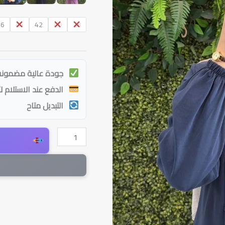
46
44
42
40
38
جودة عالية مضمونة
الدفع عند الاستلام ل
التبديل متاح
كمية
فستان
نور
بأزرار
أمامية
وأكمام
مزمومة
|