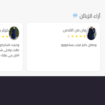
169₪.
200₪.
99₪.
280₪.
90₪.
240₪.
آراء الزبائن
بيان من القدس
كوثر 
★
★
★
★
★
★
★
★
وصلني كتير مرتب يسلمووو
وحبيت اشكركوا ك
طلبت واحلى شك
اشي ربي يبارك 