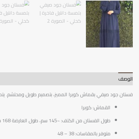
الوصف
دليل العناية والتنبيهات
جدول المقاسات
وق
فستان جود صيفي بقماش كوبرا المميز، بتصميم طويل ومحتشم. يتميز 
القماش: كوبرا
طول الفستان من الكتف: ~145 سم، طول العارضة 168 سم
متوفر بالمقاسات: 38 – 48