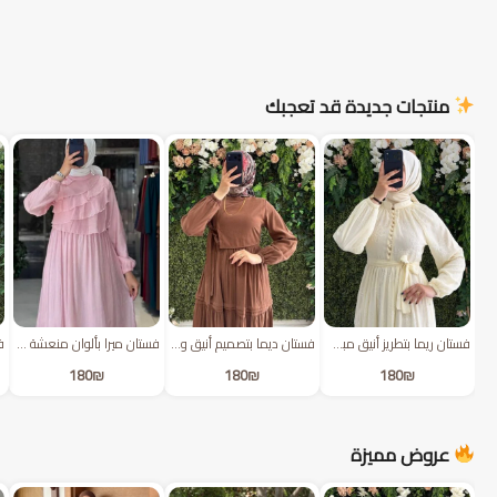
منتجات جديدة قد تعجبك
فستان ريما بتطريز أنيق مبطن مع حزام | أصفر
فستان ديما بتصميم أنيق وربطة جانبية | عسلي
فستان ميرا بألوان منعشة مبطن | وردي
180
₪
180
₪
180
₪
عروض مميزة