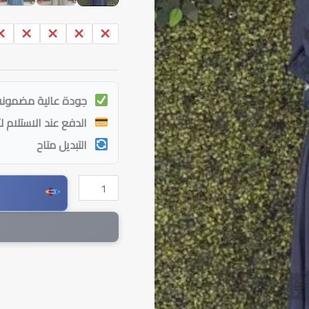
46
44
42
40
38
جودة عالية مضمونة
الدفع عند الاستلام ل
التبديل متاح
كمية
فستان
جود
صيفي
بلمسة
دانتيل
فاخرة
|