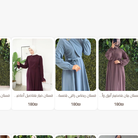
فستان بيان بتصميم أنيق وأزرار من الأمام | نود
فستان ريماس راقي بلمسة ذهبية | سماوي
فستان ميار بتفاصيل أمامية أنيقة | فجلي
180
₪
180
₪
180
₪