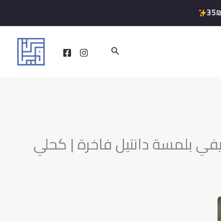
35
البحث
ي بلمسة دانتيل فاخرة | كحلي