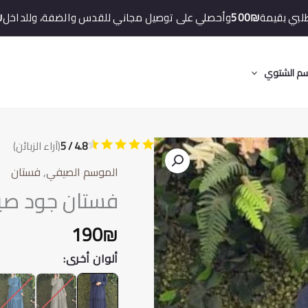
لبي بقيمة
500₪
وأحصلي على توصيل مجاني للقدس والضفة، وللداخل
₪
م الشتوي
4.8 / 5
(آراء الزبائن)
الموسم الصيفي
,
فستان
فستان جود صيف
190
₪
ألوان أخرى: