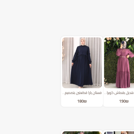
فستان هديل بقماش كوبرا الفخم مع حزام | توتي
فستان يارا قطعتين بتصميم محتشم | كحلي
180
₪
190
₪