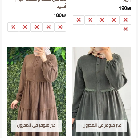
أسود
190
₪
180
₪
46
44
42
40
38
46
44
42
40
38
48
غير متوفر في المخزون
غير متوفر في المخزون