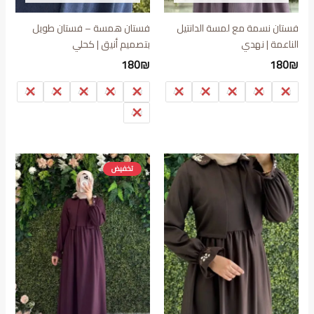
فستان نسمة مع لمسة الدانتيل
فستان همسة – فستان طويل
الناعمة | نهدي
بتصميم أنيق | كحلي
180
₪
180
₪
46
44
42
40
38
46
44
42
40
38
48
تخفيض