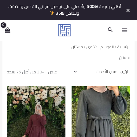
خطي
أطلبي بقيمة
500₪
وأحصلي على توصيل مجاني للقدس والضفة،
×
لى
وللداخل
35₪
لمحتوى
البحث
الرئيسية
/
الموسم الشتوي
/ فستان
فستان
تم
عرض 1–30 من أصل 75 نتيجة
الفرز
حسب
الأح