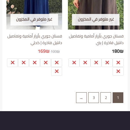
غير متوفر في المخزون
غير متوفر في المخزون
فستان جوري بأزرار أمامية وتفاصيل
فستان جوري بأزرار أمامية وتفاصيل
دانتيل فاخرة | بني
دانتيل فاخرة | كحلي
السعر
السعر
169
₪
180
₪
180
₪
الأصلي
الحالي
هو:
هو:
46
44
42
40
38
46
44
42
40
38
169₪.
180₪.
48
48
←
3
2
1