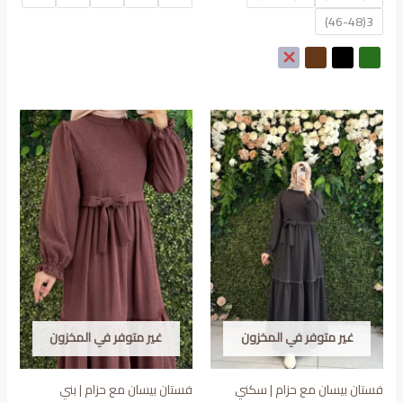
119₪.
170₪.
3(46-48)
غير متوفر في المخزون
غير متوفر في المخزون
فستان بيسان مع حزام | سكني
فستان بيسان مع حزام | بني