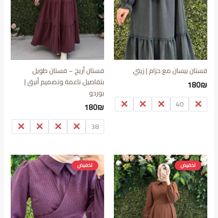
فستان بيسان مع حزام | زيتي
فستان أريج – فستان طويل
بتفاصيل ناعمة وتصميم أنيق |
180
₪
بوردو
46
44
42
40
38
180
₪
46
44
42
40
38
تخفيض
تخفيض