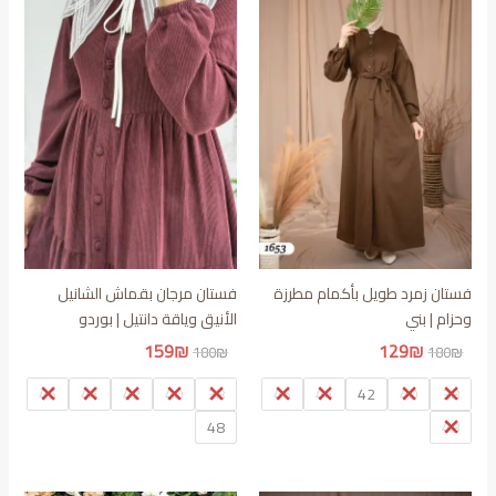
فستان زمرد طويل بأكمام مطرزة
فستان مرجان بقماش الشانيل
وحزام | بني
الأنيق وياقة دانتيل | بوردو
السعر
السعر
السعر
السعر
159
₪
129
₪
180
₪
180
₪
الأصلي
الحالي
الأصلي
الحالي
هو:
هو:
هو:
هو:
46
44
42
40
38
46
44
42
40
38
159₪.
180₪.
129₪.
180₪.
48
48