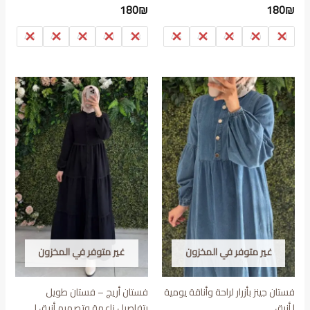
180
₪
180
₪
46
44
42
40
38
46
44
42
40
38
غير متوفر في المخزون
غير متوفر في المخزون
فستان جينز بأزرار لراحة وأناقة يومية
فستان أريج – فستان طويل
| أزرق
بتفاصيل ناعمة وتصميم أنيق |