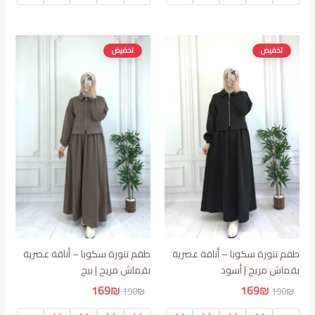
169₪.
190₪.
169₪.
190₪.
تخفيض
تخفيض
طقم تنورة سكوبا – أناقة عصرية
طقم تنورة سكوبا – أناقة عصرية
بقماش مريح | أسود
بقماش مريح | بيج
السعر
السعر
السعر
السعر
169
₪
169
₪
190
₪
190
₪
الأصلي
الحالي
الأصلي
الحالي