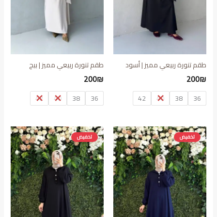
طقم تنورة ربيعي مميز | أسود
طقم تنورة ربيعي مميز | بيج
200
₪
200
₪
42
40
38
36
42
40
38
36
تخفيض
تخفيض