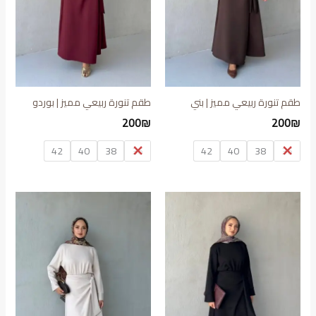
طقم تنورة ربيعي مميز | بني
طقم تنورة ربيعي مميز | بوردو
200
₪
200
₪
42
40
38
36
42
40
38
36