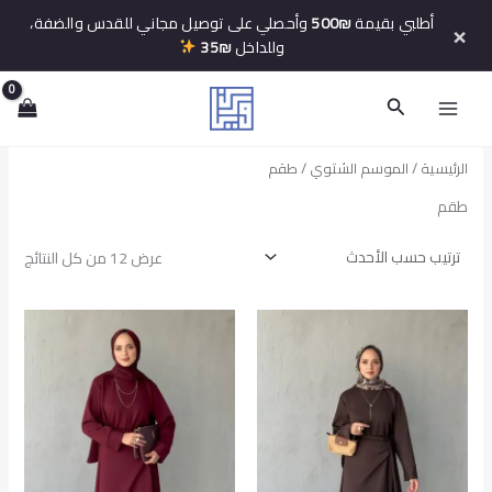
خطي
أطلبي بقيمة
500₪
وأحصلي على توصيل مجاني للقدس والضفة،
×
لى
وللداخل
35₪
لمحتوى
البحث
الرئيسية
/
الموسم الشتوي
/ طقم
طقم
تم
عرض ⁦12⁩ من كل النتائج
الفرز
حسب
الأح