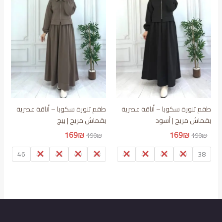
طقم تنورة سكوبا – أناقة عصرية
طقم تنورة سكوبا – أناقة عصرية
بقماش مريح | أسود
بقماش مريح | بيج
السعر
السعر
السعر
السعر
169
₪
169
₪
190
₪
190
₪
الأصلي
الحالي
الأصلي
الحالي
هو:
هو:
هو:
هو:
46
44
42
40
38
46
44
42
40
38
169₪.
190₪.
169₪.
190₪.