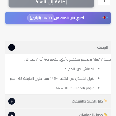
إضافة إلى السلة
فستان
ميار
بتفاصيل
10/08 (الإثنين)
أطلبي الآن لتصلك قبل
أمامية
أنيقة
|
فجلي
الوصف
فستان “ميار” بتصميم محتشم وأنيق، متوفر ب4 ألوان مميزة .
القماش: حرير المدينة
طول الفستان من الكتف: ~145 سم، طول العارضة 168 سم
متوفر بالمقاسات: 38 – 44
دليل العناية والتنبيهات
جدول المقاسات