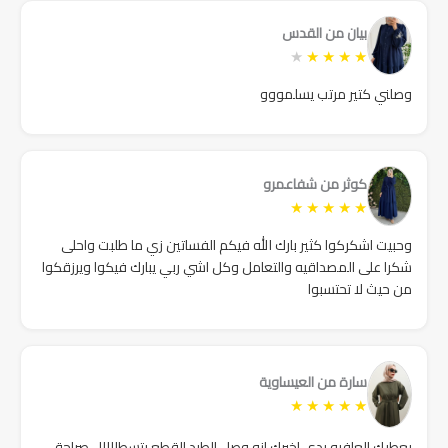
بيان من القدس
★
★
★
★
★
وصلني كتير مرتب يسلمووو
كوثر من شفاعمرو
★
★
★
★
★
وحبيت اشكركوا كثير بارك الله فيكم الفساتين زي ما طلبت واحلى
شكرا على المصداقيه والتعامل وكل اشي ربي يبارك فيكوا ويرزقكوا
من حيث لا تحتسبوا
سارة من العيساوية
★
★
★
★
★
يعطيكِ العافيه بدي اخبرك انه وصل الطرد القطع بتسطللللل صراحة