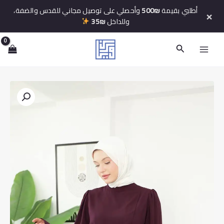
خطي
أطلبي بقيمة
500₪
وأحصلي على توصيل مجاني للقدس والضفة،
×
لى
وللداخل
35₪
لمحتوى
البحث