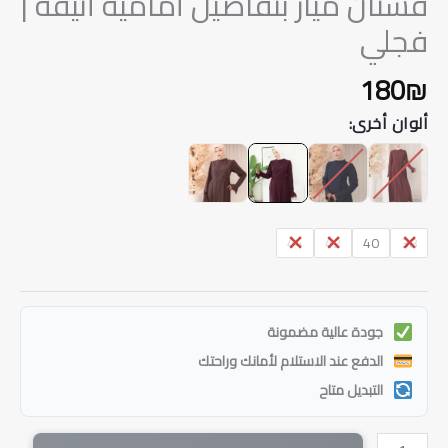
فستان ميار بتفاصيل أمامية أنيقة |
فجلي
180
₪
ألوان أخرى:
44
42
40
38
جودة عالية مضمونة
الدفع عند الاستلام لأمانك وراحتك
التبديل متاح
كمية