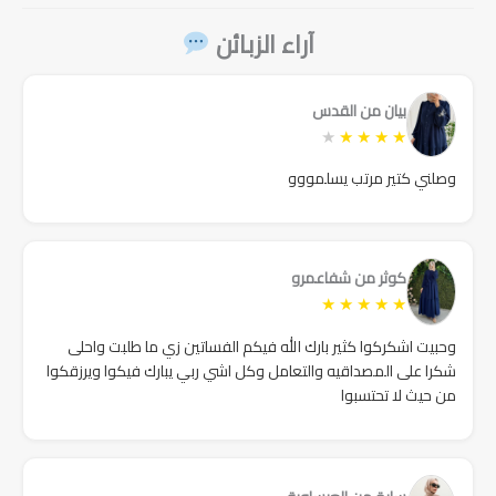
آراء الزبائن
بيان من القدس
★
★
★
★
★
وصلني كتير مرتب يسلمووو
كوثر من شفاعمرو
★
★
★
★
★
وحبيت اشكركوا كثير بارك الله فيكم الفساتين زي ما طلبت واحلى
شكرا على المصداقيه والتعامل وكل اشي ربي يبارك فيكوا ويرزقكوا
من حيث لا تحتسبوا