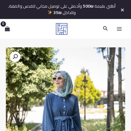
خطي
أطلبي بقيمة
500₪
وأحصلي على توصيل مجاني للقدس والضفة،
×
لى
وللداخل
35₪
لمحتوى
البحث