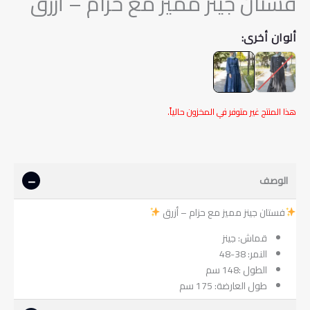
فستان جينز مميز مع حزام – أزرق
ألوان أخرى:
هذا المنتج غير متوفر في المخزون حالياً.
الوصف
فستان جينز مميز مع حزام – أزرق
قماش: جينز
النمر: 38-48
الطول :148 سم
طول العارضة: 175 سم