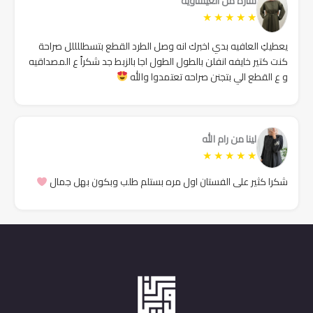
سارة من العيساوية
★
★
★
★
★
يعطيكِ العافيه بدي اخبرك انه وصل الطرد القطع بتسطللللل صراحة
كنت كتير خايفه انفلن بالطول الطول اجا بالزبط جد شكراً ع المصداقيه
و ع القطع الي بتجنن صراحه تعتمدوا والله
لينا من رام الله
★
★
★
★
★
شكرا كثير على الفستان اول مره بستلم طلب وبكون بهل جمال