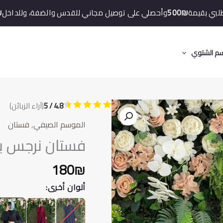
لبي بقيمة
500₪
وأحصلي على توصيل مجاني للقدس والضفة، وللداخل
₪
م الشتوي
4.8 / 5
(آراء الزبائن)
الموسم الصيفي
,
فستان
فستان نرجس ب
180
₪
ألوان أخرى: