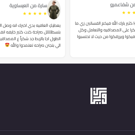
من شفاعمرو
سارة من العيساوية
★
★
★
★
★
★
★
ثير بارك الله فيكم الفساتين زي ما
يعطيكِ العافيه بدي اخبرك انه وصل ا
را على المصداقيه والتعامل وكل
بتسطللللل صراحة كنت كتير خايفه انف
فيكوا ويرزقكوا من حيث لا تحتسبوا
الطول اجا بالزبط جد شكراً ع المصداقي
الي بتجنن صراحه تعتمدوا والله