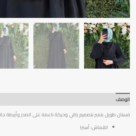
الوصف
دليل العناية والتنبيهات
جدول المقاسات
وق
فستان طويل يتميز بتصميم راقي وحركة ناعمة على الصدر وأربطة جان
القماش: أسترا