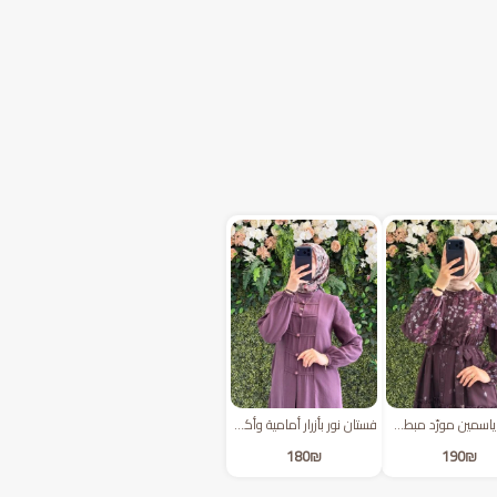
فستان ياسمين مورّد مبطن | خمري
فستان نور بأزرار أمامية وأكمام مزمومة | فجلي
180
₪
190
₪