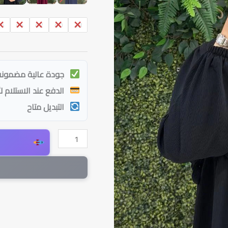
46
44
42
40
38
جودة عالية مضمونة
الدفع عند الاستلام ل
التبديل متاح
كمية
فستان
نرجس
بتصميم
محتشم
وراقي
|
أسود