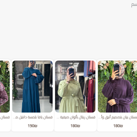
فستان بيان بتصميم أنيق وأزرار من الأمام | بنفسجي
فستان ريتال بألوان صيفية مبطن | فستقي
فستان يافا بلمسة دانتيل مميزة | بترولي
190
₪
180
₪
180
₪