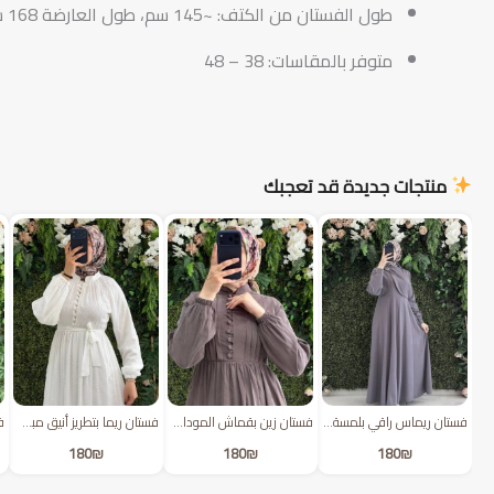
طول الفستان من الكتف: ~145 سم، طول العارضة 168 سم
متوفر بالمقاسات: 38 – 48
منتجات جديدة قد تعجبك
فستان ريماس راقي بلمسة ذهبية | سكني
فستان زين بقماش المودال المميز | موكا
فستان ريما بتطريز أنيق مبطن مع حزام | أبيض
180
₪
180
₪
180
₪