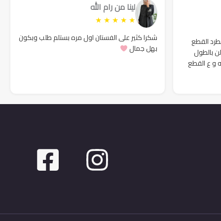
لينا من رام الله
★
★
★
★
★
شكرا كثير على الفستان اول مره بستلم طلب وبكون
لطرد القطع
بهل جمال
لن بالطول
ه و ع القطع