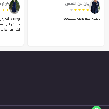
بيان من القدس
كوثر 
★
★
★
★
★
★
★
★
وصلني كتير مرتب يسلمووو
وحبيت اشكركوا ك
طلبت واحلى شك
اشي ربي يبارك 