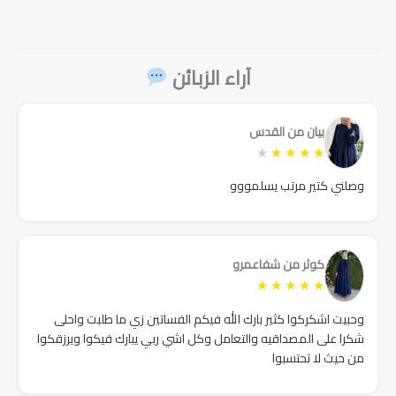
هو:
هو:
هو:
هو:
هو:
هو:
90₪.
240₪.
90₪.
250₪.
199₪.
240₪.
آراء الزبائن
بيان من القدس
★
★
★
★
★
وصلني كتير مرتب يسلمووو
كوثر من شفاعمرو
★
★
★
★
★
وحبيت اشكركوا كثير بارك الله فيكم الفساتين زي ما طلبت واحلى
شكرا على المصداقيه والتعامل وكل اشي ربي يبارك فيكوا ويرزقكوا
من حيث لا تحتسبوا