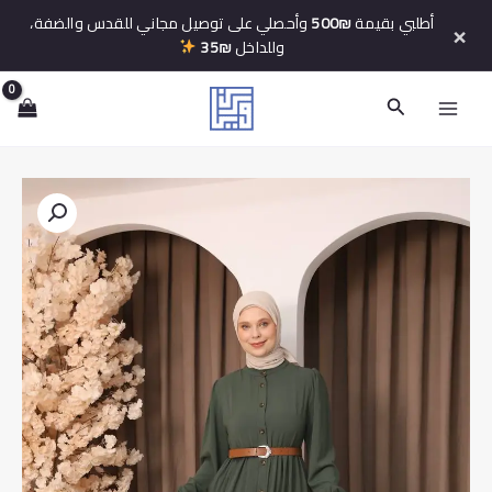
خطي
أطلبي بقيمة
500₪
وأحصلي على توصيل مجاني للقدس والضفة،
×
لى
وللداخل
35₪
لمحتوى
البحث