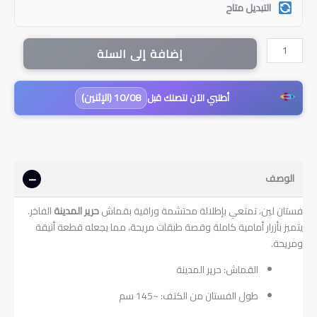
التبديل متاح
كمية
إضافة إلى السلة
فستان
لين
مع
10/08 (الإثنين)
أطلبي الآن لتصلك قبل
حزام
|
أخضر
منت
الوصف
فستان لين، تمتعي بإطلالة محتشمة وراقية بقماش
حرير المدينة
الفاخر.
يتميز بأزرار أمامية كاملة وقصة طبقات مريحة، مما يجعله قطعة أنيقة
ومريحة.
القماش: حرير المدينة
طول الفستان من الكتف: ~145 سم