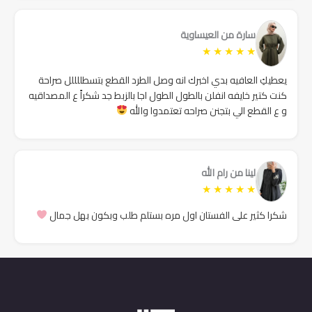
سارة من العيساوية
★
★
★
★
★
يعطيكِ العافيه بدي اخبرك انه وصل الطرد القطع بتسطللللل صراحة
كنت كتير خايفه انفلن بالطول الطول اجا بالزبط جد شكراً ع المصداقيه
و ع القطع الي بتجنن صراحه تعتمدوا والله
لينا من رام الله
★
★
★
★
★
شكرا كثير على الفستان اول مره بستلم طلب وبكون بهل جمال