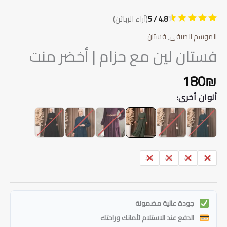
4.8 / 5
(آراء الزبائن)
الموسم الصيفي
,
فستان
فستان لين مع حزام | أخضر منت
180
₪
ألوان أخرى:
44
42
40
38
جودة عالية مضمونة
الدفع عند الاستلام لأمانك وراحتك