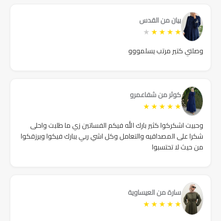
بيان من القدس
★
★
★
★
★
وصلني كتير مرتب يسلمووو
كوثر من شفاعمرو
★
★
★
★
★
وحبيت اشكركوا كثير بارك الله فيكم الفساتين زي ما طلبت واحلى
شكرا على المصداقيه والتعامل وكل اشي ربي يبارك فيكوا ويرزقكوا
من حيث لا تحتسبوا
سارة من العيساوية
★
★
★
★
★