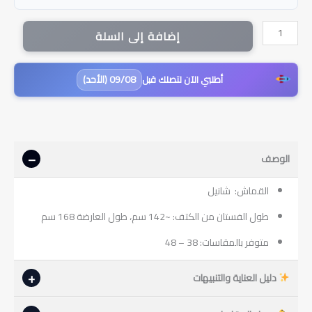
كمية
إضافة إلى السلة
فستان
مرجان
بقماش
09/08 (الأحد)
أطلبي الآن لتصلك قبل
الشانيل
الأنيق
وياقة
دانتيل
|
الوصف
بوردو
القماش: شانيل
طول الفستان من الكتف: ~142 سم، طول العارضة 168 سم
متوفر بالمقاسات: 38 – 48
دليل العناية والتنبيهات