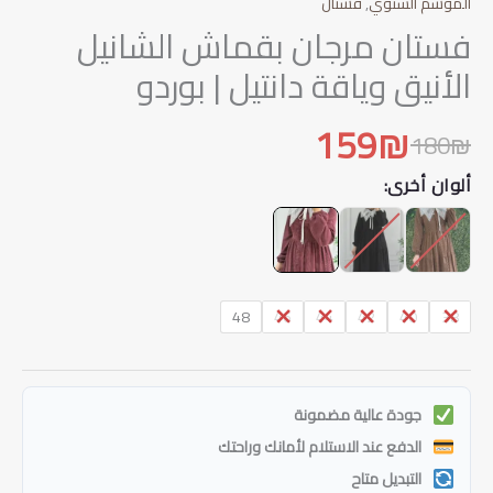
الموسم الشتوي
,
فستان
فستان مرجان بقماش الشانيل
الأنيق وياقة دانتيل | بوردو
159
₪
180
₪
السعر
السعر
ألوان أخرى:
الحالي
الأصلي
هو:
هو:
180₪.
159₪.
48
46
44
42
40
38
جودة عالية مضمونة
الدفع عند الاستلام لأمانك وراحتك
التبديل متاح