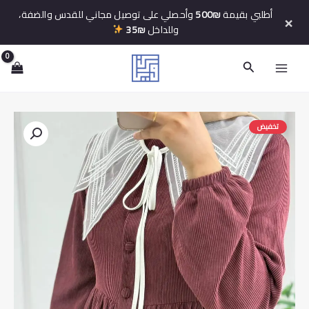
خطي
أطلبي بقيمة
500₪
وأحصلي على توصيل مجاني للقدس والضفة،
×
لى
وللداخل
35₪
لمحتوى
البحث
تخفيض