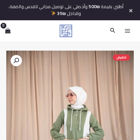
خطي
أطلبي بقيمة
500₪
وأحصلي على توصيل مجاني للقدس والضفة،
×
لى
وللداخل
35₪
لمحتوى
البحث
تخفيض