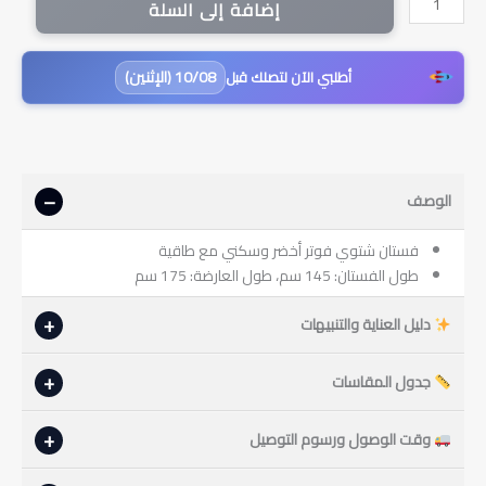
إضافة إلى السلة
فستان
شتوي
فوتر
10/08 (الإثنين)
أطلبي الآن لتصلك قبل
أخضر
وسكني
مع
طاقية
الوصف
فستان شتوي فوتر أخضر وسكني مع طاقية
طول الفستان: 145 سم، طول العارضة: 175 سم
دليل العناية والتنبيهات
جدول المقاسات
وقت الوصول ورسوم التوصيل
تنويه بخصوص الألوان:
قد تختلف ألوان القطع بشكل بسيط جداً على
الواقع عن الصور؛ وذلك نظراً لإضاءة الاستوديو أثناء التصوير، أو بسبب