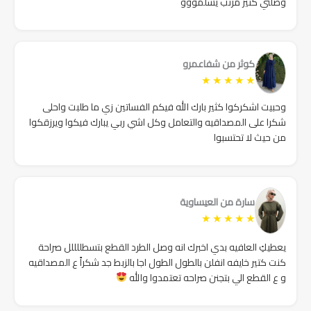
وصلني كتير مرتب يسلمووو
كوثر من شفاعمرو
★
★
★
★
★
وحبيت اشكركوا كثير بارك الله فيكم الفساتين زي ما طلبت واحلى
شكرا على المصداقيه والتعامل وكل اشي ربي يبارك فيكوا ويرزقكوا
من حيث لا تحتسبوا
سارة من العيساوية
★
★
★
★
★
يعطيكِ العافيه بدي اخبرك انه وصل الطرد القطع بتسطللللل صراحة
كنت كتير خايفه انفلن بالطول الطول اجا بالزبط جد شكراً ع المصداقيه
و ع القطع الي بتجنن صراحه تعتمدوا والله