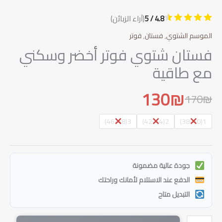
4.8 / 5
(آراء الزبائن)
الموسم الشتوي
,
فستان
,
فوتر
فستان شتوي فوتر أخضر وسكني
مع طاقية
130
₪
170
₪
السعر
السعر
الحالي
الأصلي
3(46-48)
2(42-44)
1(38-40)
هو:
هو:
170₪.
130₪.
جودة عالية مضمونة
الدفع عند الاستلام لأمانك وراحتك
التبديل متاح
كمية