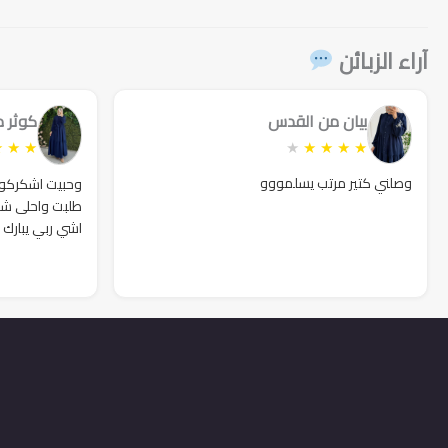
149₪.
170₪.
129₪.
180₪.
169₪.
180₪.
آراء الزبائن
بيان من القدس
كوثر 
★
★
★
★
★
★
★
★
وصلني كتير مرتب يسلمووو
وحبيت اشكركوا ك
طلبت واحلى شك
اشي ربي يبارك 