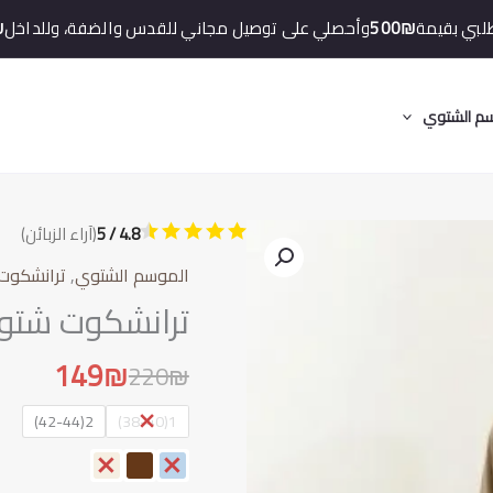
لبي بقيمة
500₪
وأحصلي على توصيل مجاني للقدس والضفة، وللداخل
₪
م الشتوي
4.8 / 5
(آراء الزبائن)
الموسم الشتوي
,
ترانشكوت
ترانشكوت شتوي
149
₪
220
₪
2(42-44)
1(38-40)