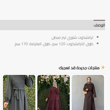
الوصف
دليل العناية والتنبيهات
جدول المقاسات
وق
ترانشكوت شتوي لينز مبطن
طول الترانشكوت: 120 سم، طول العارضة: 170 سم
منتجات جديدة قد تعجبك