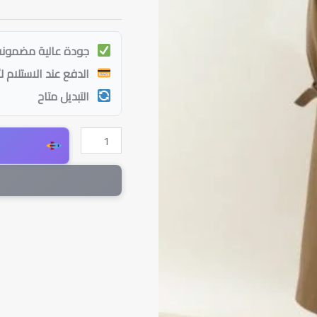
جودة عالية مضمونة
الدفع عند الاستلام ل
التبديل متاح
كمية
ترانشكوت
شتوي
لينز
مبطن