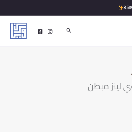
35
البحث
 لينز مبطن