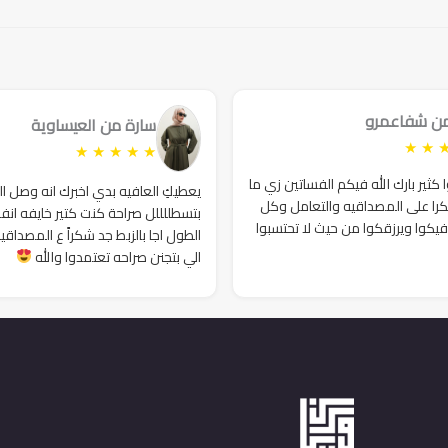
119₪.
170₪.
169₪.
190₪.
129₪.
180₪.
من شفاعمرو
سارة من العيساوية
★
★
★
★
★
★
★
ثير بارك الله فيكم الفساتين زي ما
يعطيكِ العافيه بدي اخبرك انه وصل ا
را على المصداقيه والتعامل وكل
بتسطللللل صراحة كنت كتير خايفه انف
فيكوا ويرزقكوا من حيث لا تحتسبوا
الطول اجا بالزبط جد شكراً ع المصداقي
الي بتجنن صراحه تعتمدوا والله